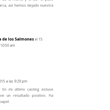
arca, así hemos dejado nuestra
ía de los Salmones
el 15
s 10:50 am
2015 a las 9:29 pm
. En mi último casting estuve
ve un resultado positivo. Fui
papel.