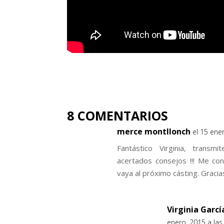
8 COMENTARIOS
merce montllonch
el 15 ene
Fantástico Virginia, transm
acertados consejos !!! Me co
vaya al próximo cásting. Gracias 
Virginia Garc
enero, 2015 a las