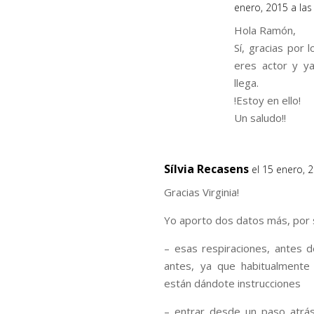
enero, 2015 a la
Hola Ramón,
Sí, gracias por 
eres actor y y
llega.
!Estoy en ello!
Un saludo!!
Sílvia Recasens
el 15 enero, 
Gracias Virginia!
Yo aporto dos datos más, por 
– esas respiraciones, antes 
antes, ya que habitualment
están dándote instrucciones
– entrar desde un paso atrás