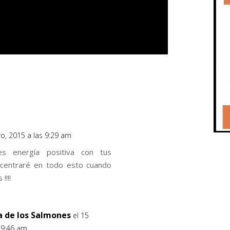
ro, 2015 a las 9:29 am
ites energía positiva con tus
ncentraré en todo esto cuando
!!!!
ía de los Salmones
el 15
 9:46 am