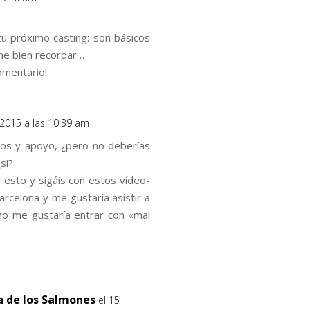
tu próximo casting: son básicos
ne bien recordar…
omentario!
 2015 a las 10:39 am
ejos y apoyo, ¿pero no deberías
si?
esto y sigáis con estos vídeo-
rcelona y me gustaría asistir a
no me gustaría entrar con «mal
ía de los Salmones
el 15